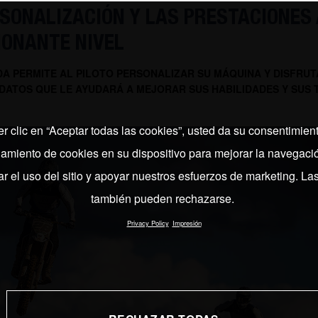
SONALIZACIÓN Y LAS PRESTACIONES 
IONANTE NIVEL
A PERMITE AL PILOTO PERSONALIZAR SU MÁQUINA Y DISFRUT
 DATOS QUE LE AYUDARÁ A MEJORAR SUS HABILIDADES Y SUS 
er clic en “Aceptar todas las cookies”, usted da su consentimient
miento de cookies en su dispositivo para mejorar la navegación
ar el uso del sitio y apoyar nuestros esfuerzos de marketing. La
también pueden rechazarse.
Privacy Policy
Impresión