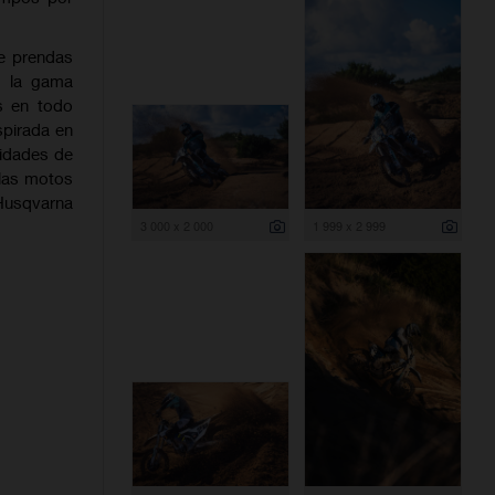
e prendas
, la gama
s en todo
spirada en
sidades de
 las motos
Husqvarna
3 000 x 2 000
1 999 x 2 999