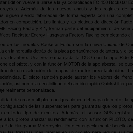
ar Edition vuelve a unirse a la ya consolidada FC 450 Rockstar Edi
rcycles. Además de los nuevos chasis y los reglajes de s
s siguen siendo fabricadas de forma experta con una completa
os en competición. Las llantas y las pletinas de dirección Facto
FMF Racing Factory 4.1, forman parte del equipamiento de seri
ráficos Rockstar Energy Husqvarna Factory Racing completando el 
os de los modelos Rockstar Edition son la nueva Unidad de Con
la en la horquilla detrás de la placa portanúmeros delantera, y el 
ros delantero. Una vez emparejada la CUO con la app Ride 
ne del piloto, y con la función MOTOR de la app abierta, se pued
ácilmente una selección de mapas de motor preestablecidos, b
edefinidas. El piloto también puede ajustar los valores del freno
acción, así como la sensibilidad del cambio rápido Quickshifter para
aje realmente personalizada.
ilidad de crear múltiples configuraciones del mapa de motor, la a
configuración de las suspensiones para garantizar que los piloto
ón en todo tipo de circuitos. Además, el sensor GPS registra 
e a los pilotos analizar su rendimiento con la función PILOTO, de
app Ride Husqvarna Motorcycles. Esto es especialmente beneficios
rar las trazadas más rápidas en un circuito para reducir sus t