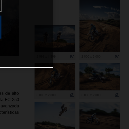
2 999 x 1 999
2 000 x 3 000
ss de alto
3 000 x 2 000
3 000 x 2 000
 la FC 250
 avanzada
terísticas