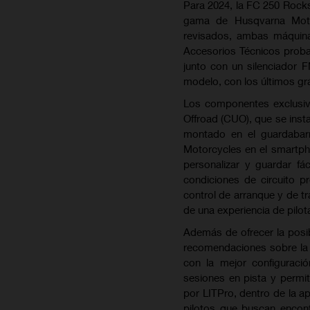
Para 2024, la FC 250 Rockst
gama de Husqvarna Moto
revisados, ambas máquina
Accesorios Técnicos probad
junto con un silenciador 
modelo, con los últimos g
Los componentes exclusiv
Offroad (CUO), que se insta
montado en el guardabar
Motorcycles en el smartpho
personalizar y guardar f
condiciones de circuito pr
control de arranque y de tr
de una experiencia de pilot
Además de ofrecer la posib
recomendaciones sobre la 
con la mejor configuraci
sesiones en pista y permit
por LITPro, dentro de la 
pilotos que buscan encont