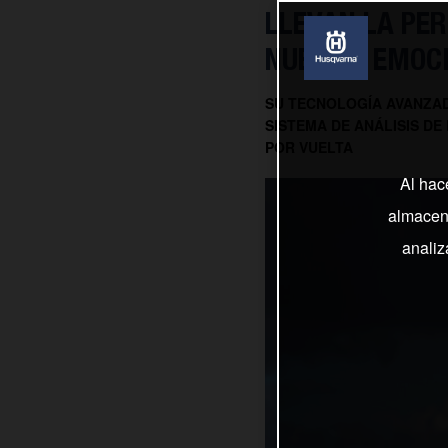
LLEVAN LA PER
NUEVO Y EMOC
SU TECNOLOGÍA AVANZAD
SISTEMA DE ANÁLISIS DE
POR VUELTA
Al hac
almacena
analiz