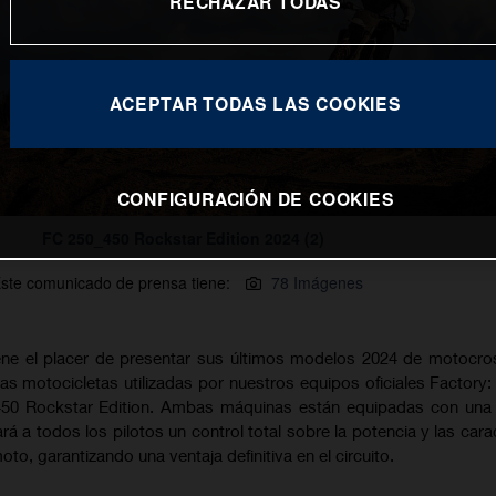
RECHAZAR TODAS
ACEPTAR TODAS LAS COOKIES
CONFIGURACIÓN DE COOKIES
FC 250_450 Rockstar Edition 2024 (2)
ste comunicado de prensa tiene:
78 Imágenes
ne el placer de presentar sus últimos modelos 2024 de motocro
as motocicletas utilizadas por nuestros equipos oficiales Factory:
 450 Rockstar Edition. Ambas máquinas están equipadas con una
á a todos los pilotos un control total sobre la potencia y las carac
o, garantizando una ventaja definitiva en el circuito.