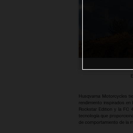
E
Husqvarna Motorcycles tie
rendimiento inspirados en l
Rockstar Edition y la FC
tecnología que proporcionar
de comportamiento de la mot