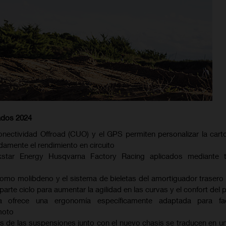
ados 2024
ectividad Offroad (CUO) y el GPS permiten personalizar la carto
adamente el rendimiento en circuito
star Energy Husqvarna Factory Racing aplicados mediante t
cromo molibdeno y el sistema de bieletas del amortiguador trasero
 parte ciclo para aumentar la agilidad en las curvas y el confort del p
ía ofrece una ergonomía específicamente adaptada para faci
moto
s de las suspensiones junto con el nuevo chasis se traducen en un 