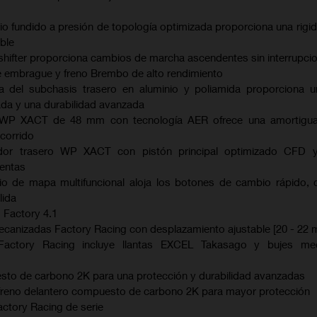
io fundido a presión de topología optimizada proporciona una rigi
ble
shifter proporciona cambios de marcha ascendentes sin interrupci
e embrague y freno Brembo de alto rendimiento
da del subchasis trasero en aluminio y poliamida proporciona u
ada y una durabilidad avanzada
ra WP XACT de 48 mm con tecnología AER ofrece una amortigu
ecorrido
ador trasero WP XACT con pistón principal optimizado CFD
ientas
io de mapa multifuncional aloja los botones de cambio rápido, 
lida
 Factory 4.1
mecanizadas Factory Racing con desplazamiento ajustable [20 - 22 
Factory Racing incluye llantas EXCEL Takasago y bujes me
sto de carbono 2K para una protección y durabilidad avanzadas
 freno delantero compuesto de carbono 2K para mayor protección
actory Racing de serie