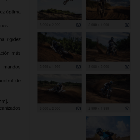
dez óptima
3 000 x 2 000
2 999 x 1 999
ones
na rigidez
ación más
 y mandos
2 999 x 1 999
3 000 x 2 000
control de
mm].
canizados
3 000 x 2 000
2 999 x 1 999