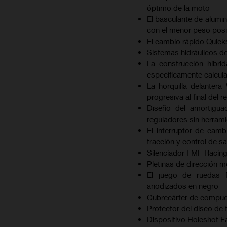
óptimo de la moto
El basculante de alumin
con el menor peso posi
El cambio rápido Quick
Sistemas hidráulicos d
La construcción híbri
específicamente calcul
La horquilla delante
progresiva al final del r
Diseño del amortigu
reguladores sin herram
El interruptor de camb
tracción y control de sa
Silenciador FMF Racing
Pletinas de dirección 
El juego de ruedas 
anodizados en negro
Cubrecárter de compue
Protector del disco de
Dispositivo Holeshot F