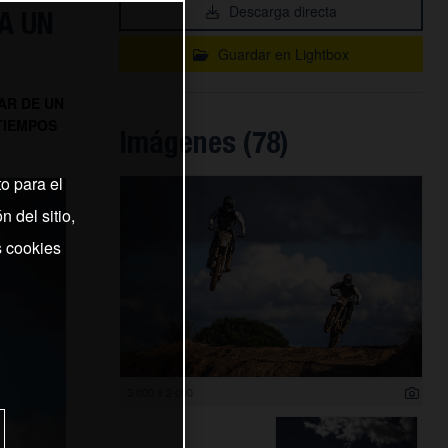
Descarga directa
A UN
Guardar en Lightbox
AR DE UN
TIEMPOS
Imágenes (78)
o para el
 del sitio,
s cookies
3 000 x 2 000