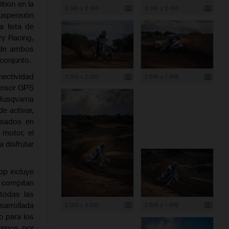
tion en la
3 000 x 2 000
3 000 x 2 000
uspensión
 lista de
ry Racing,
e de ambos
conjunto.
ectividad
3 000 x 2 000
2 999 x 1 999
sensor GPS
Husqvarna
e activar,
asados en
 motor, el
 disfrutar
pp incluye
s compitan
todas las
sarrollada
2 000 x 3 000
2 999 x 1 999
o para los
iempos por