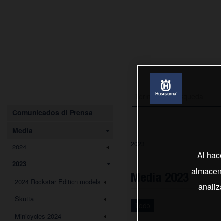
Comunicados di Prensa
Media
2023
2024
Al hac
2023
almacena
Media 2023
2024 Rockstar Edition models
analiz
Skutta
Todo
Minicycles 2024