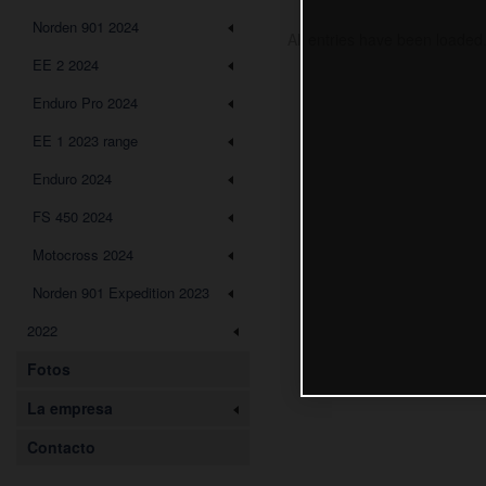
Norden 901 2024
All entries have been loaded
EE 2 2024
Enduro Pro 2024
EE 1 2023 range
Enduro 2024
FS 450 2024
Motocross 2024
Norden 901 Expedition 2023
2022
Fotos
La empresa
Contacto