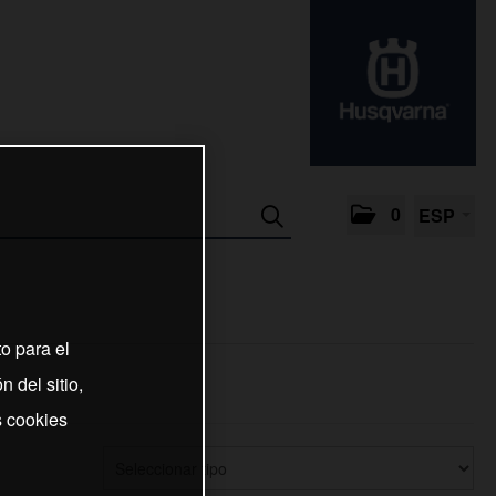
0
ESP
o para el
 del sitio,
s cookies