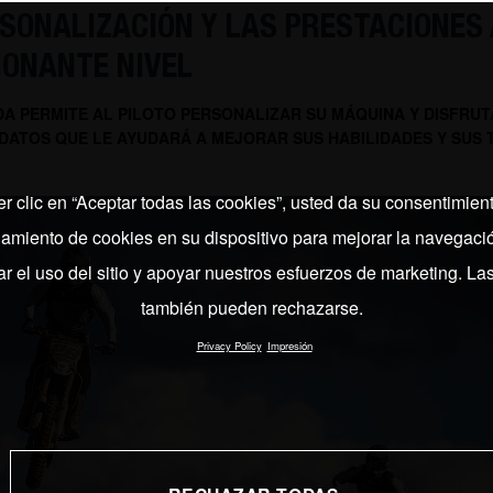
SONALIZACIÓN Y LAS PRESTACIONES 
IONANTE NIVEL
A PERMITE AL PILOTO PERSONALIZAR SU MÁQUINA Y DISFRUT
 DATOS QUE LE AYUDARÁ A MEJORAR SUS HABILIDADES Y SUS 
er clic en “Aceptar todas las cookies”, usted da su consentimient
miento de cookies en su dispositivo para mejorar la navegación
ar el uso del sitio y apoyar nuestros esfuerzos de marketing. La
también pueden rechazarse.
Privacy Policy
Impresión