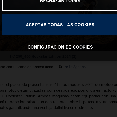
RECHAZAR TODAS
ACEPTAR TODAS LAS COOKIES
CONFIGURACIÓN DE COOKIES
FC 250_450 Rockstar Edition 2024 (2)
ste comunicado de prensa tiene:
78 Imágenes
ne el placer de presentar sus últimos modelos 2024 de motocro
as motocicletas utilizadas por nuestros equipos oficiales Factory:
 450 Rockstar Edition. Ambas máquinas están equipadas con una
á a todos los pilotos un control total sobre la potencia y las carac
o, garantizando una ventaja definitiva en el circuito.