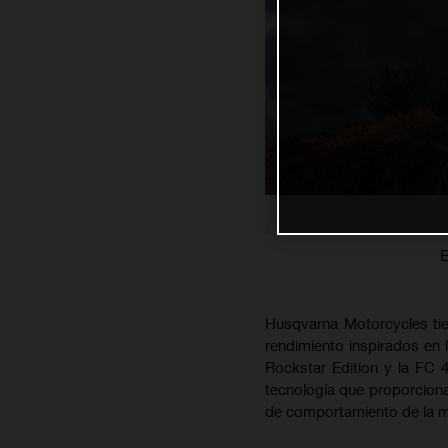
E
Husqvarna Motorcycles tie
rendimiento inspirados en l
Rockstar Edition y la FC
tecnología que proporcionar
de comportamiento de la mot