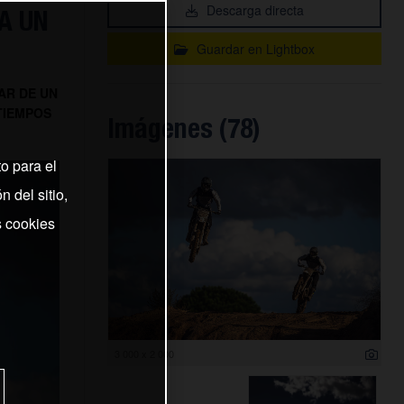
Descarga directa
A UN
Guardar en Lightbox
AR DE UN
TIEMPOS
Imágenes (78)
o para el
 del sitio,
s cookies
3 000 x 2 000