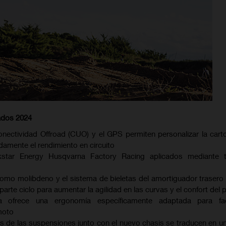
ados 2024
ectividad Offroad (CUO) y el GPS permiten personalizar la carto
adamente el rendimiento en circuito
star Energy Husqvarna Factory Racing aplicados mediante t
cromo molibdeno y el sistema de bieletas del amortiguador trasero
 parte ciclo para aumentar la agilidad en las curvas y el confort del p
ía ofrece una ergonomía específicamente adaptada para faci
moto
s de las suspensiones junto con el nuevo chasis se traducen en un 