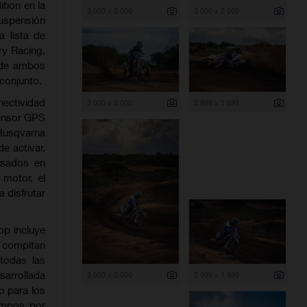
tion en la
3 000 x 2 000
3 000 x 2 000
uspensión
 lista de
ry Racing,
e de ambos
conjunto.
ectividad
3 000 x 2 000
2 999 x 1 999
sensor GPS
Husqvarna
e activar,
asados en
 motor, el
 disfrutar
pp incluye
s compitan
todas las
sarrollada
2 000 x 3 000
2 999 x 1 999
o para los
iempos por