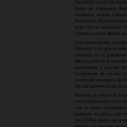
Para 2024, la FC 250 Rockst
gama de Husqvarna Moto
revisados, ambas máquina
Accesorios Técnicos probad
junto con un silenciador 
modelo, con los últimos g
Los componentes exclusiv
Offroad (CUO), que se insta
montado en el guardabar
Motorcycles en el smartpho
personalizar y guardar f
condiciones de circuito pr
control de arranque y de tr
de una experiencia de pilot
Además de ofrecer la posib
recomendaciones sobre la 
con la mejor configuraci
sesiones en pista y permit
por LITPro, dentro de la 
pilotos que buscan encont