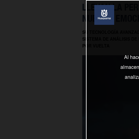
LLEVAN LA PER
NUEVO Y EMOC
SU TECNOLOGÍA AVANZAD
SISTEMA DE ANÁLISIS DE
POR VUELTA
Al hac
almacena
analiz