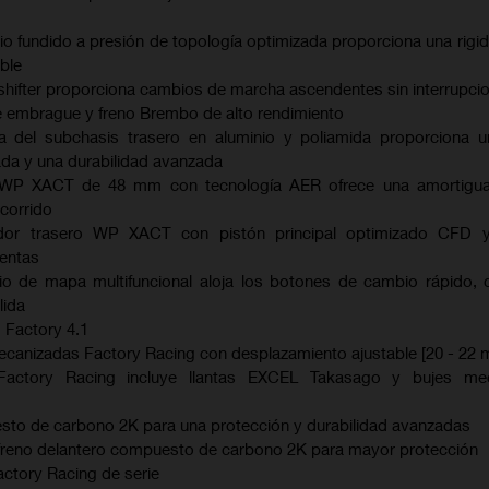
io fundido a presión de topología optimizada proporciona una rigi
ble
shifter proporciona cambios de marcha ascendentes sin interrupci
e embrague y freno Brembo de alto rendimiento
da del subchasis trasero en aluminio y poliamida proporciona u
ada y una durabilidad avanzada
ra WP XACT de 48 mm con tecnología AER ofrece una amortigu
ecorrido
ador trasero WP XACT con pistón principal optimizado CFD
ientas
io de mapa multifuncional aloja los botones de cambio rápido, 
lida
 Factory 4.1
mecanizadas Factory Racing con desplazamiento ajustable [20 - 22 
Factory Racing incluye llantas EXCEL Takasago y bujes me
sto de carbono 2K para una protección y durabilidad avanzadas
 freno delantero compuesto de carbono 2K para mayor protección
actory Racing de serie