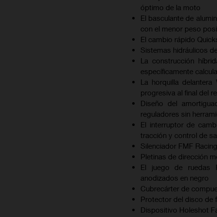
óptimo de la moto
El basculante de alumin
con el menor peso posi
El cambio rápido Quick
Sistemas hidráulicos d
La construcción híbri
específicamente calcul
La horquilla delante
progresiva al final del r
Diseño del amortigu
reguladores sin herram
El interruptor de camb
tracción y control de sa
Silenciador FMF Racing
Pletinas de dirección 
El juego de ruedas 
anodizados en negro
Cubrecárter de compue
Protector del disco de
Dispositivo Holeshot F