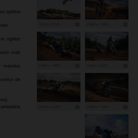
dez óptima
3 000 x 2 000
2 999 x 1 999
ones
na rigidez
ación más
 y mandos
2 999 x 1 999
3 000 x 2 000
control de
mm].
canizados
3 000 x 2 000
2 999 x 1 999