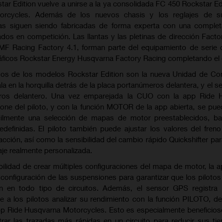
ar Edition vuelve a unirse a la ya consolidada FC 450 Rockstar Edi
rcycles. Además de los nuevos chasis y los reglajes de s
s siguen siendo fabricadas de forma experta con una completa
os en competición. Las llantas y las pletinas de dirección Facto
FMF Racing Factory 4.1, forman parte del equipamiento de seri
ráficos Rockstar Energy Husqvarna Factory Racing completando el 
os de los modelos Rockstar Edition son la nueva Unidad de Con
la en la horquilla detrás de la placa portanúmeros delantera, y el 
ros delantero. Una vez emparejada la CUO con la app Ride 
ne del piloto, y con la función MOTOR de la app abierta, se pued
ácilmente una selección de mapas de motor preestablecidos, b
edefinidas. El piloto también puede ajustar los valores del freno
acción, así como la sensibilidad del cambio rápido Quickshifter para
aje realmente personalizada.
ilidad de crear múltiples configuraciones del mapa de motor, la a
configuración de las suspensiones para garantizar que los piloto
ón en todo tipo de circuitos. Además, el sensor GPS registra 
e a los pilotos analizar su rendimiento con la función PILOTO, de
app Ride Husqvarna Motorcycles. Esto es especialmente beneficios
rar las trazadas más rápidas en un circuito para reducir sus t