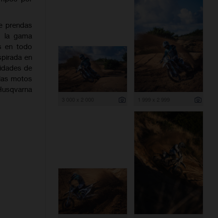
e prendas
, la gama
s en todo
spirada en
sidades de
 las motos
Husqvarna
3 000 x 2 000
1 999 x 2 999