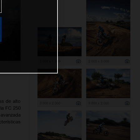
2 999 x 1 999
2 000 x 3 000
ss de alto
3 000 x 2 000
3 000 x 2 000
 la FC 250
 avanzada
terísticas