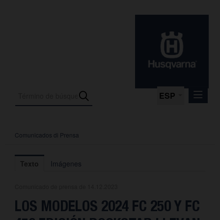
ESP
Comunicados di Prensa
Comunicados di Prensa
Media
Texto
Imágenes
Fotos
Comunicado de prensa de 14.12.2023
La empresa
LOS MODELOS 2024 FC 250 Y FC
Contacto