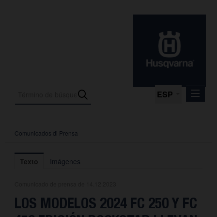
ESP
Comunicados di Prensa
Comunicados di Prensa
Media
Texto
Imágenes
Fotos
Comunicado de prensa de 14.12.2023
La empresa
LOS MODELOS 2024 FC 250 Y FC
Contacto