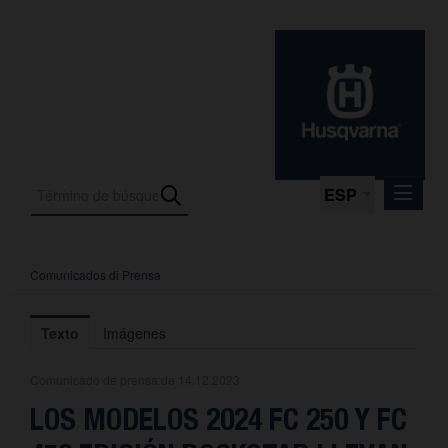
ESP
Comunicados di Prensa
Comunicados di Prensa
Media
Texto
Imágenes
Fotos
Comunicado de prensa de 14.12.2023
La empresa
LOS MODELOS 2024 FC 250 Y FC
Contacto