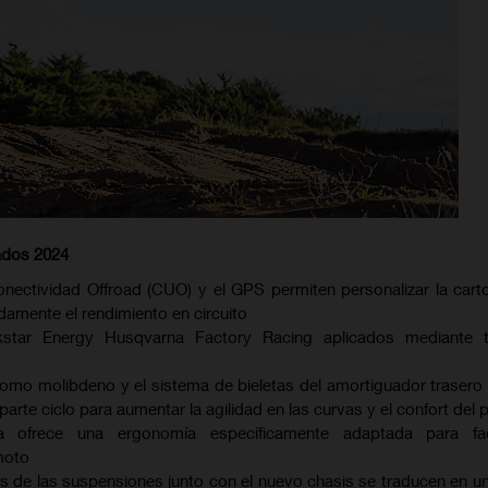
ados 2024
ectividad Offroad (CUO) y el GPS permiten personalizar la carto
adamente el rendimiento en circuito
star Energy Husqvarna Factory Racing aplicados mediante t
cromo molibdeno y el sistema de bieletas del amortiguador trasero
 parte ciclo para aumentar la agilidad en las curvas y el confort del p
ía ofrece una ergonomía específicamente adaptada para faci
moto
s de las suspensiones junto con el nuevo chasis se traducen en un 