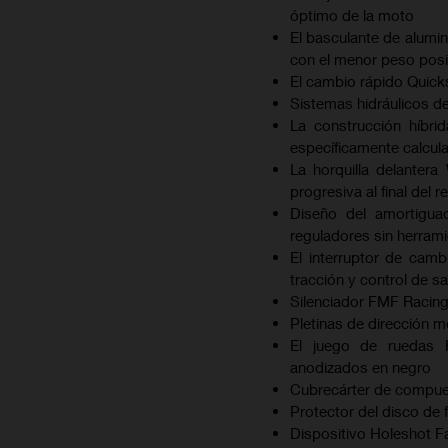
óptimo de la moto
El basculante de alumin
con el menor peso posi
El cambio rápido Quick
Sistemas hidráulicos d
La construcción híbri
específicamente calcul
La horquilla delante
progresiva al final del r
Diseño del amortigu
reguladores sin herram
El interruptor de camb
tracción y control de sa
Silenciador FMF Racing
Pletinas de dirección 
El juego de ruedas 
anodizados en negro
Cubrecárter de compue
Protector del disco de
Dispositivo Holeshot F