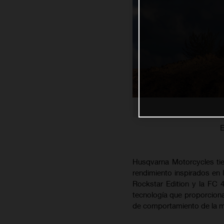
E
Husqvarna Motorcycles tie
rendimiento inspirados en l
Rockstar Edition y la FC
tecnología que proporcionar
de comportamiento de la mot