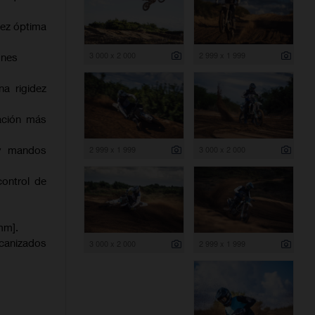
dez óptima
3 000 x 2 000
2 999 x 1 999
ones
na rigidez
ación más
 y mandos
2 999 x 1 999
3 000 x 2 000
control de
mm].
canizados
3 000 x 2 000
2 999 x 1 999