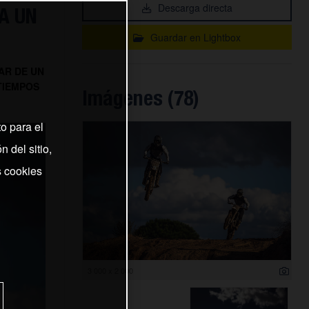
Descarga directa
A UN
Guardar en Lightbox
AR DE UN
TIEMPOS
Imágenes (78)
o para el
 del sitio,
s cookies
3 000 x 2 000