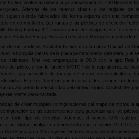
ar Edition vuelve a unirse a la ya consolidada FC 450 Rockstar Edi
rcycles. Además de los nuevos chasis y los reglajes de s
s siguen siendo fabricadas de forma experta con una completa
os en competición. Las llantas y las pletinas de dirección Facto
FMF Racing Factory 4.1, forman parte del equipamiento de seri
ráficos Rockstar Energy Husqvarna Factory Racing completando el 
os de los modelos Rockstar Edition son la nueva Unidad de Con
la en la horquilla detrás de la placa portanúmeros delantera, y el 
ros delantero. Una vez emparejada la CUO con la app Ride 
ne del piloto, y con la función MOTOR de la app abierta, se pued
ácilmente una selección de mapas de motor preestablecidos, b
edefinidas. El piloto también puede ajustar los valores del freno
acción, así como la sensibilidad del cambio rápido Quickshifter para
aje realmente personalizada.
ilidad de crear múltiples configuraciones del mapa de motor, la a
configuración de las suspensiones para garantizar que los piloto
ón en todo tipo de circuitos. Además, el sensor GPS registra 
e a los pilotos analizar su rendimiento con la función PILOTO, de
app Ride Husqvarna Motorcycles. Esto es especialmente beneficios
rar las trazadas más rápidas en un circuito para reducir sus t