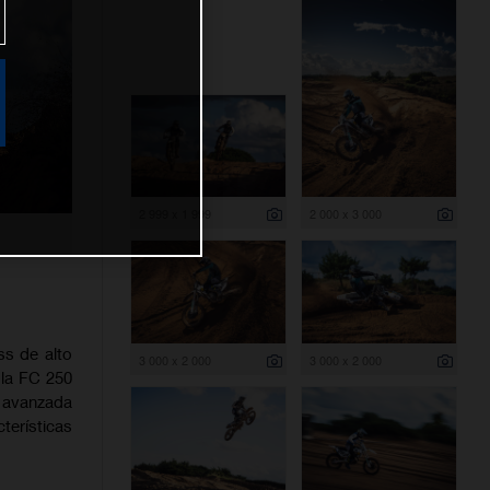
2 999 x 1 999
2 000 x 3 000
ss de alto
3 000 x 2 000
3 000 x 2 000
 la FC 250
 avanzada
terísticas