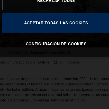
RECHAZAR TODAS
ACEPTAR TODAS LAS COOKIES
CONFIGURACIÓN DE COOKIES
FC 250_450 Rockstar Edition 2024 (2)
ste comunicado de prensa tiene:
78 Imágenes
ne el placer de presentar sus últimos modelos 2024 de motocro
as motocicletas utilizadas por nuestros equipos oficiales Factory:
 450 Rockstar Edition. Ambas máquinas están equipadas con una
á a todos los pilotos un control total sobre la potencia y las carac
o, garantizando una ventaja definitiva en el circuito.