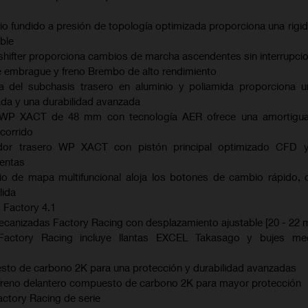
io fundido a presión de topología optimizada proporciona una rigi
ble
shifter proporciona cambios de marcha ascendentes sin interrupci
e embrague y freno Brembo de alto rendimiento
da del subchasis trasero en aluminio y poliamida proporciona u
ada y una durabilidad avanzada
ra WP XACT de 48 mm con tecnología AER ofrece una amortigu
ecorrido
ador trasero WP XACT con pistón principal optimizado CFD
ientas
io de mapa multifuncional aloja los botones de cambio rápido, 
lida
 Factory 4.1
mecanizadas Factory Racing con desplazamiento ajustable [20 - 22 
Factory Racing incluye llantas EXCEL Takasago y bujes me
sto de carbono 2K para una protección y durabilidad avanzadas
 freno delantero compuesto de carbono 2K para mayor protección
actory Racing de serie