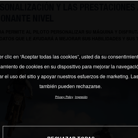
SONALIZACIÓN Y LAS PRESTACIONES 
IONANTE NIVEL
A PERMITE AL PILOTO PERSONALIZAR SU MÁQUINA Y DISFRUT
 DATOS QUE LE AYUDARÁ A MEJORAR SUS HABILIDADES Y SUS 
er clic en “Aceptar todas las cookies”, usted da su consentimient
miento de cookies en su dispositivo para mejorar la navegación
ar el uso del sitio y apoyar nuestros esfuerzos de marketing. La
también pueden rechazarse.
Privacy Policy
Impresión