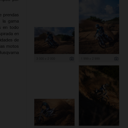
e prendas
, la gama
s en todo
spirada en
sidades de
 las motos
Husqvarna
3 000 x 2 000
1 999 x 2 999