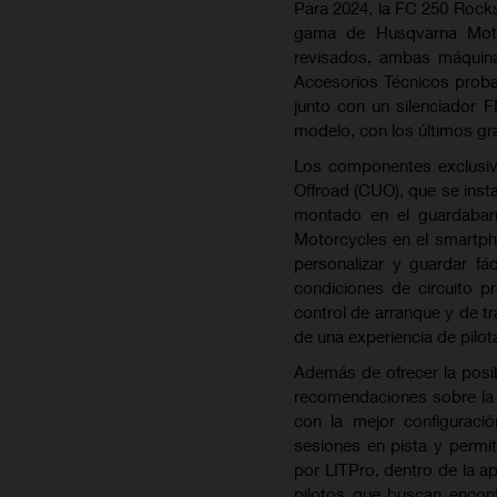
Para 2024, la FC 250 Rockst
gama de Husqvarna Moto
revisados, ambas máquina
Accesorios Técnicos probad
junto con un silenciador 
modelo, con los últimos g
Los componentes exclusiv
Offroad (CUO), que se insta
montado en el guardabar
Motorcycles en el smartpho
personalizar y guardar f
condiciones de circuito pr
control de arranque y de tr
de una experiencia de pilot
Además de ofrecer la posib
recomendaciones sobre la 
con la mejor configuraci
sesiones en pista y permit
por LITPro, dentro de la 
pilotos que buscan encont