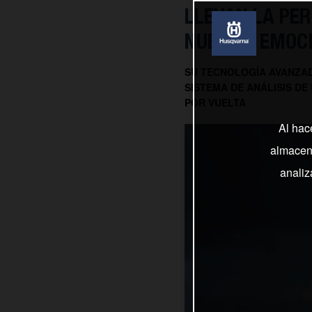
LLEVAN LA PER
NUEVO Y EMOC
SU TECNOLOGÍA AVANZAD
SISTEMA DE ANÁLISIS DE
POR VUELTA
Al hac
almacena
analiz