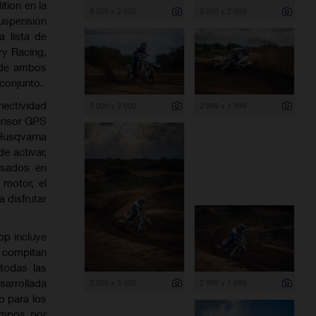
tion en la
3 000 x 2 000
3 000 x 2 000
uspensión
 lista de
ry Racing,
e de ambos
conjunto.
ectividad
3 000 x 2 000
2 999 x 1 999
sensor GPS
Husqvarna
e activar,
asados en
 motor, el
 disfrutar
pp incluye
s compitan
todas las
sarrollada
2 000 x 3 000
2 999 x 1 999
o para los
iempos por