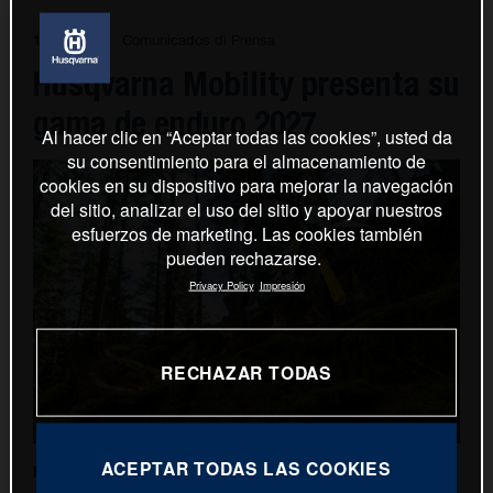
Comunicados di Prensa
16.06.2026
Husqvarna Mobility presenta su
gama de enduro 2027
Al hacer clic en “Aceptar todas las cookies”, usted da
su consentimiento para el almacenamiento de
cookies en su dispositivo para mejorar la navegación
del sitio, analizar el uso del sitio y apoyar nuestros
esfuerzos de marketing. Las cookies también
pueden rechazarse.
Privacy Policy
Impresión
RECHAZAR TODAS
ACEPTAR TODAS LAS COOKIES
Diseñada para conquistar los terrenos por descubrir, la