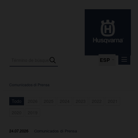
ESP
Comunicados di Prensa
Comunicados di Prensa
Media
Todo
2026
2025
2024
2023
2022
2021
Fotos
2020
2019
La empresa
Contacto
Comunicados di Prensa
24.07.2026