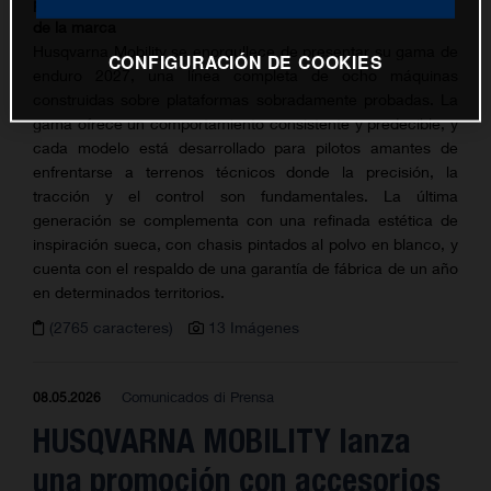
precisión y el control definen las últimas máquinas offroad
de la marca
Husqvarna Mobility se enorgullece de presentar su gama de
CONFIGURACIÓN DE COOKIES
enduro 2027, una línea completa de ocho máquinas
construidas sobre plataformas sobradamente probadas. La
gama ofrece un comportamiento consistente y predecible, y
cada modelo está desarrollado para pilotos amantes de
enfrentarse a terrenos técnicos donde la precisión, la
tracción y el control son fundamentales. La última
generación se complementa con una refinada estética de
inspiración sueca, con chasis pintados al polvo en blanco, y
cuenta con el respaldo de una garantía de fábrica de un año
en determinados territorios.
(2765 caracteres)
13 Imágenes
Comunicados di Prensa
08.05.2026
HUSQVARNA MOBILITY lanza
una promoción con accesorios