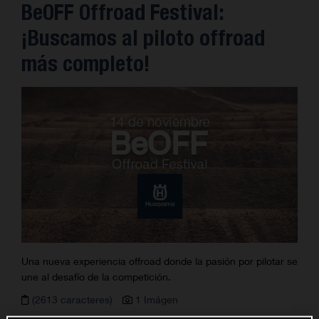
BeOFF Offroad Festival:
¡Buscamos al piloto offroad
más completo!
Una nueva experiencia offroad donde la pasión por pilotar se
une al desafío de la competición.
(2613 caracteres)
1 Imágen