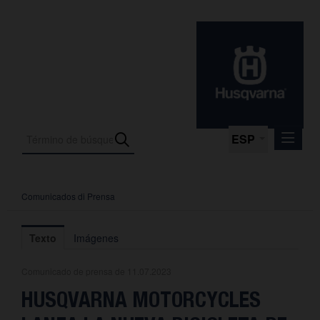
ESP
Comunicados di Prensa
Comunicados di Prensa
Media
Texto
Imágenes
Fotos
Comunicado de prensa de 11.07.2023
La empresa
HUSQVARNA MOTORCYCLES
Contacto