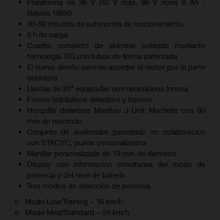
Plataforma de 36 V (40 V máx, 36 V nom) 6 Ah -
Batería 18650
30-60 minutos de autonomía de funcionamiento
3 h de carga
Cuadro completo de aluminio soldado mediante
tecnología TIG con tubos de forma patentada
El nuevo diseño permite acceder al motor por la parte
delantera
Llantas de 20" equipadas con neumáticos lnnova
Frenos hidráulicos delantero y trasero
Horquilla delantera Manitou J-Unit Machete con 80
mm de recorrido
Conjunto de acelerador patentado en colaboración
con STACYC, puños personalizados
Manillar personalizado de 19 mm de diámetro
Display con información simultanea del modo de
potencia y del nivel de batería
Tres modos de selección de potencia
o Modo Low/Training ~ 16 km/h
o Modo Med/Standard ~ 24 km/h