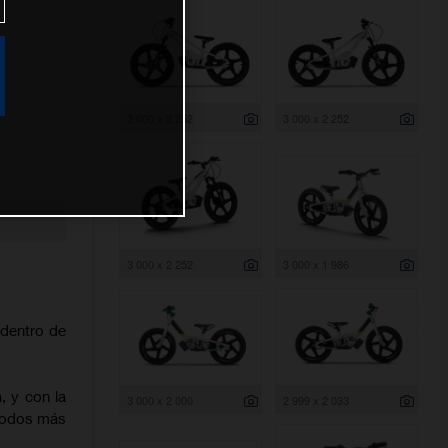
3 000 x 2 252
3 000 x 2 252
3 000 x 2 252
3 000 x 1 986
dentro de
, y con la
3 000 x 2 000
2 999 x 2 033
 todos más