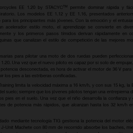
TM
orcycles EE 1.20 by STACYC
permite dominar rápida y fáci
iratorio. Los modelos EE 1.12 y EE 1.16, presentados anterior
o para los principiantes más jóvenes. Con la emoción y el entusi
n acelerador estilo moto, el aprendizaje se convierte en diver
amente y los primeros pasos tímidos derivan rápidamente en co
quinas que canalizan el estilo de competición de las mejores mo
esarias para pilotar una moto de dos ruedas pueden perfecciona
.20. Una vez que el nuevo piloto es capaz por si solo de empujar
 la potencia desconectada, es hora de activar el motor de 36 V para 
ir los pies a las estriberas conificadas.
aining limita la velocidad máxima a 16 km/h, y con sus 15 kg, la 
 del suelo; siempre que los jóvenes pilotos tengan una entrepierna 
 pies en el suelo. Una vez que el niño desarrolla la confianza y e
tes de potencia más rápidos, que alcanzan hasta los 32 km/h e
dado mediante tecnología TIG gestiona la potencia del motor eléc
ou J-Unit Machete con 80 mm de recorrido absorbe los baches, mi