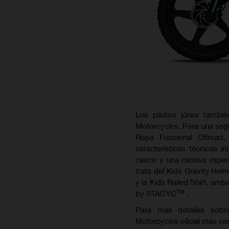
Los pilotos júnior tamb
Motorcycles. Para una segu
Ropa Funcional Offroad
características técnicas i
casco y una camisa especi
trata del Kids Gravity He
y la Kids Railed Shirt, a
TM
by STACYC
.
Para más detalles sobr
Motorcycles oficial más ce