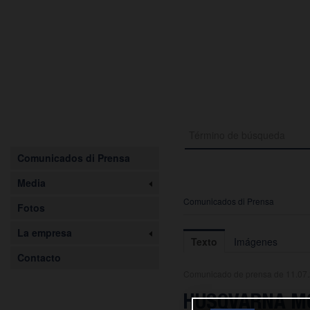
Comunicados di Prensa
Media
Comunicados di Prensa
Fotos
La empresa
Texto
Imágenes
Contacto
Comunicado de prensa de 11.07
HUSQVARNA MO