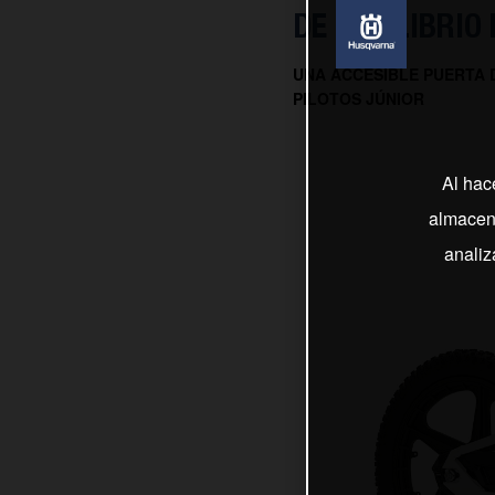
DE EQUILIBRIO 
UNA ACCESIBLE PUERTA 
PILOTOS JÚNIOR
Al hac
almacena
analiz