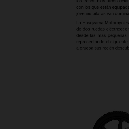
los frenos hidráulicos del
con los que están equipada
jóvenes pilotos van domin
La Husqvarna Motorcycle
de dos ruedas eléctrico: d
desde las más pequeñas E
representando el siguiente 
a prueba sus recién descub