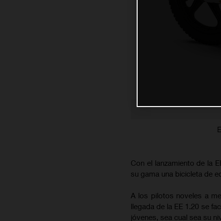
E
Con el lanzamiento de la
su gama una bicicleta de eq
A los pilotos noveles a men
llegada de la EE 1.20 se f
jóvenes, sea cual sea su niv