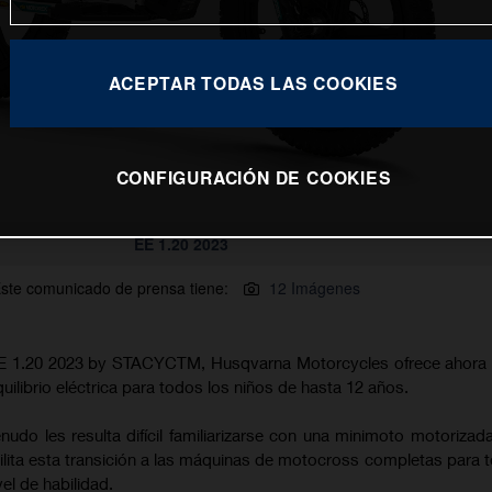
ACEPTAR TODAS LAS COOKIES
CONFIGURACIÓN DE COOKIES
EE 1.20 2023
ste comunicado de prensa tiene:
12 Imágenes
 EE 1.20 2023 by STACYCTM, Husqvarna Motorcycles ofrece ahora 
uilibrio eléctrica para todos los niños de hasta 12 años.
udo les resulta difícil familiarizarse con una minimoto motorizada
acilita esta transición a las máquinas de motocross completas para
el de habilidad.