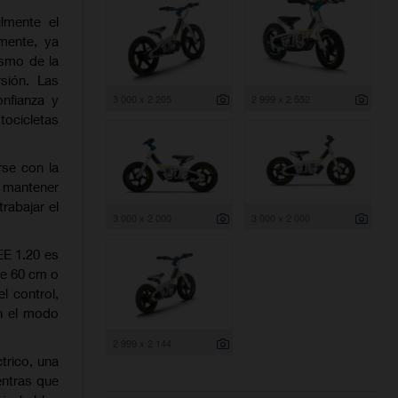
lmente el
mente, ya
asmo de la
sión. Las
nfianza y
3 000 x 2 205
2 999 x 2 552
tocicletas
rse con la
, mantener
trabajar el
3 000 x 2 000
3 000 x 2 000
EE 1.20 es
de 60 cm o
l control,
n el modo
2 999 x 2 144
trico, una
entras que