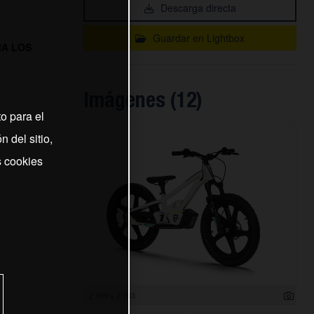
Descarga directa
Guardar en Lightbox
RA LOS
Imágenes (12)
o para el
 del sitio,
s cookies
2 999 x 2 283