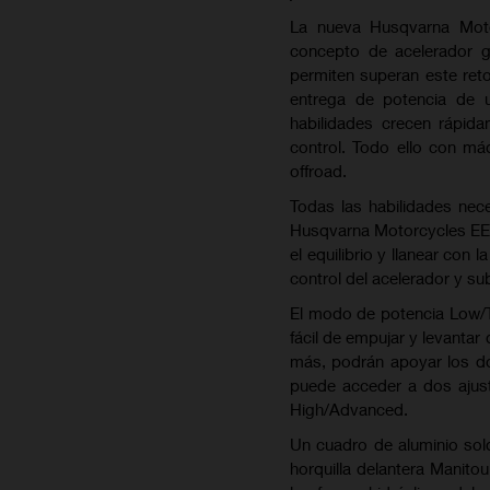
La nueva Husqvarna Mot
concepto de acelerador g
permiten superan este ret
entrega de potencia de u
habilidades crecen rápid
control. Todo ello con má
offroad.
Todas las habilidades nec
Husqvarna Motorcycles EE 1
el equilibrio y llanear con
control del acelerador y sub
El modo de potencia Low/Tr
fácil de empujar y levantar
más, podrán apoyar los dos
puede acceder a dos ajus
High/Advanced.
Un cuadro de aluminio sol
horquilla delantera Manit