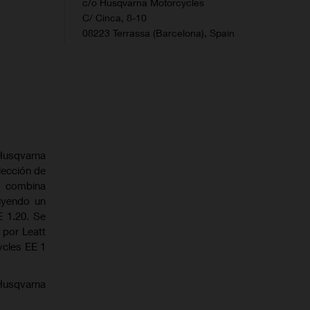
c/o Husqvarna Motorcycles
C/ Cinca, 8-10
08223 Terrassa (Barcelona), Spain
Husqvarna
lección de
, combina
luyendo un
E 1.20. Se
 por Leatt
ycles EE 1
usqvarna