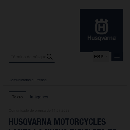
ESP
Comunicados di Prensa
Comunicados di Prensa
Media
Texto
Imágenes
Fotos
Comunicado de prensa de 11.07.2023
La empresa
HUSQVARNA MOTORCYCLES
Contacto