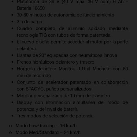
Plataforma de 36 V (40 V máx, 36 V nom) 6 Ah -
Batería 18650
30-60 minutos de autonomía de funcionamiento
3 h de carga
Cuadro completo de aluminio soldado mediante
tecnología TIG con tubos de forma patentada
El nuevo diseño permite acceder al motor por la parte
delantera
Llantas de 20" equipadas con neumáticos lnnova
Frenos hidráulicos delantero y trasero
Horquilla delantera Manitou J-Unit Machete con 80
mm de recorrido
Conjunto de acelerador patentado en colaboración
con STACYC, puños personalizados
Manillar personalizado de 19 mm de diámetro
Display con información simultanea del modo de
potencia y del nivel de batería
Tres modos de selección de potencia
o Modo Low/Training ~ 16 km/h
o Modo Med/Standard ~ 24 km/h