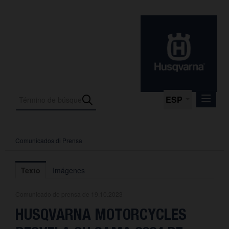
ESP
Comunicados di Prensa
Comunicados di Prensa
Media
Texto
Imágenes
Fotos
Comunicado de prensa de 19.10.2023
La empresa
HUSQVARNA MOTORCYCLES
Contacto