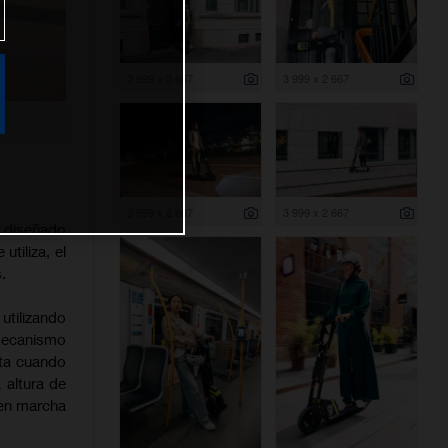
3 999 x 2 667
3 999 x 2 667
3 999 x 2 667
3 999 x 2 667
o diseñado
utiliza, el
.
tilizando
mecanismo
tta cuando
 altura de
 en marcha