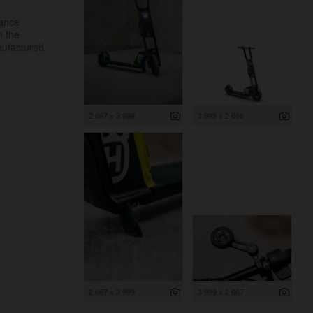
mance
h the
nufactured
2 667 x 3 999
3 999 x 2 666
2 667 x 3 999
3 999 x 2 667