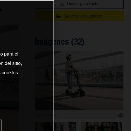
Descarga directa
E
Guardar en Lightbox
Imágenes (32)
o para el
 del sitio,
s cookies
3 999 x 2 667