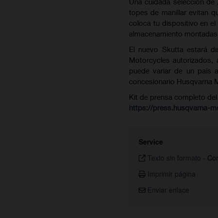
Una cuidada selección de 
topes de manillar evitan 
coloca tu dispositivo en el
almacenamiento montadas en
El nuevo Skutta estará d
Motorcycles autorizados, 
puede variar de un país a
concesionario Husqvarna M
Kit de prensa completo del
https://press.husqvarna-m
Service
Texto sin formato
-
Com
Imprimir página
Enviar enlace