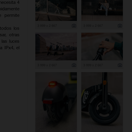
necesita 4
ápidamente
e permite
3 999 x 2 667
3 999 x 2 667
todos los
ar, otras
 las luces
a IPx4, el
3 999 x 2 667
3 999 x 2 667