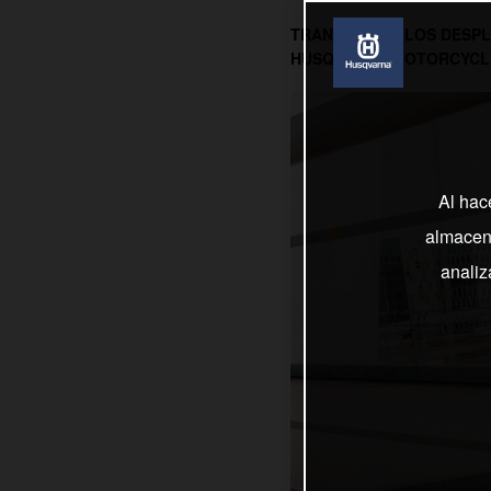
TRANSFORMA LOS DESPL
HUSQVARNA MOTORCYCL
Al hac
almacena
analiz