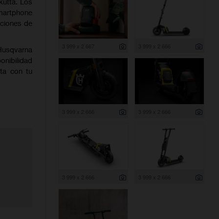
kutta. Los
smartphone
uciones de
3 999 x 2 667
3 999 x 2 666
usqvarna
ponibilidad
lta con tu
3 999 x 2 666
3 999 x 2 666
3 999 x 2 666
3 999 x 2 666