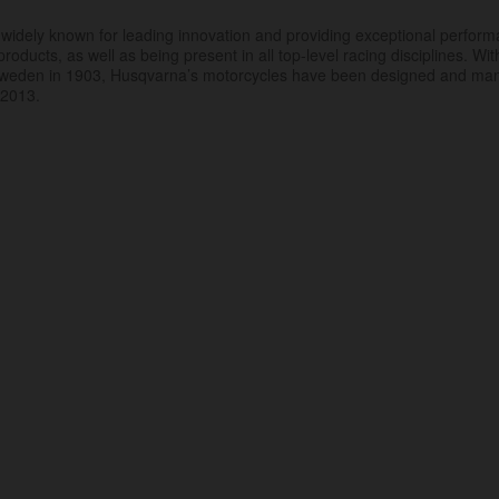
.
widely known for leading innovation and providing exceptional perfor
products, as well as being present in all top-level racing disciplines. Wit
 Sweden in 1903, Husqvarna’s motorcycles have been designed and ma
 2013.