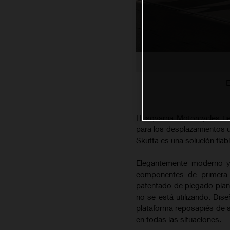
E
Husqvarna Motorcycles tie
para los desplazamientos ur
Skutta es una solución fia
Elegantemente moderno y 
componentes de primera 
patentado de plegado plano
no se está utilizando. Di
plataforma reposapiés de s
en todas las situaciones.