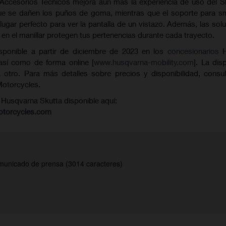
Accesorios Técnicos mejora aún más la experiencia de uso del S
que se dañen los puños de goma, mientras que el soporte para 
 lugar perfecto para ver la pantalla de un vistazo. Además, las sol
 el manillar protegen tus pertenencias durante cada trayecto.
isponible a partir de diciembre de 2023 en los
concesionarios
H
así como de forma online [
www.husqvarna-mobility.com
]. La dis
 otro. Para más detalles sobre precios y disponibilidad, consu
otorcycles.
 Husqvarna Skutta disponible aquí:
otorcycles.com
unicado de prensa (3014 caracteres)