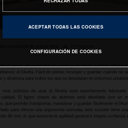
RECHAZAR TODAS
ACEPTAR TODAS LAS COOKIES
Skutta
ste comunicado de prensa tiene:
32 Imágenes
CONFIGURACIÓN DE COOKIES
ne el placer de presentar un nuevo y excitante patinete eléctric
banos: el Skutta. Fácil de pilotar, recargar y guardar cuando no se 
ble y dinámica para todos los que se desplazan en entornos urbanos
muy práctico de usar, el Skutta está expertamente fabricado u
calidad. El ligero chasis de aluminio está diseñado con un 
, que permite transportar, maniobrar y guardar fácilmente el Sku
señado para ofrecer una ergonomía cómoda, este scooter tiene una
ólo 90 mm, lo que aumenta la agilidad general e inspira confianza