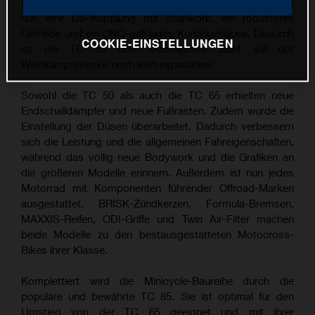
grundlegende Veränderungen vorgenommen: Er umfasst
nun eine DS-Kupplung mit Stahlkorb, ein robusteres
Getriebe und ein CNC-gefrästes Kurbelgehäuse. Dadurch
COOKIE-EINSTELLUNGEN
ist die TC 65 des Modelljahres 2024 auf der
Wettkampfstrecke noch leistungsstärker.
Sowohl die TC 50 als auch die TC 65 erhielten neue
Endschalldämpfer und neue Fußrasten. Zudem wurde die
Einstellung der Düsen überarbeitet. Dadurch verbessern
sich die Leistung und die allgemeinen Fahreigenschaften,
während das völlig neue Bodywork und die Grafiken an
die größeren Modelle erinnern. Außerdem ist nun jedes
Motorrad mit Komponenten führender Offroad-Marken
ausgestattet. BRISK-Zündkerzen, Formula-Bremsen,
MAXXIS-Reifen, ODI-Griffe und Twin Air-Filter machen
beide Modelle zu den bestausgestatteten Motocross-
Bikes ihrer Klasse.
Komplettiert wird die Minicycle-Baureihe durch die
populäre und bewährte TC 85. Sie ist optimal für den
Umstieg von der TC 65 geeignet und mit ihrer