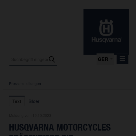
GER
Pressemitteilungen
Pressemitteilungen
Media
Text
Bilder
Fotos
Meldung vom 19.10.2023
Das Unternehmen
HUSQVARNA MOTORCYCLES
Kontakt