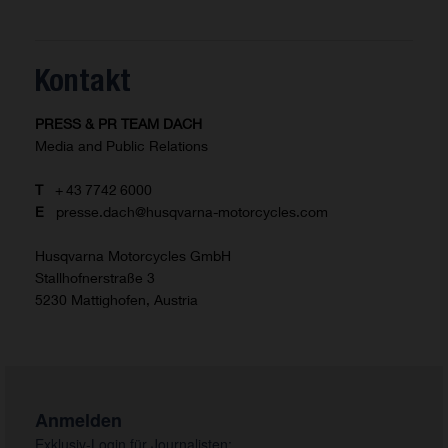
Kontakt
PRESS & PR TEAM DACH
Media and Public Relations
T
+ 43 7742 6000
E
presse.dach@husqvarna-motorcycles.com
Husqvarna Motorcycles GmbH
Stallhofnerstraße 3
5230 Mattighofen, Austria
Anmelden
Exklusiv-Login für Journalisten: