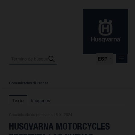
ESP
Comunicados di Prensa
Comunicados di Prensa
Media
Texto
Imágenes
Fotos
Comunicado de prensa de 16.01.2024
La empresa
HUSQVARNA MOTORCYCLES
Contacto