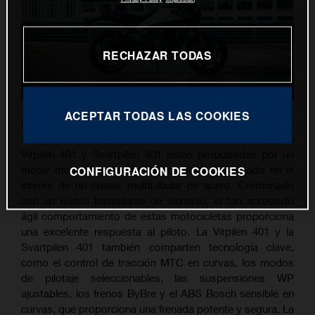
RECHAZAR TODAS
ACEPTAR TODAS LAS COOKIES
Caracterizadas por un comportamiento atractivo y
dinámico dentro y fuera de los entornos urbanos, las
Vitpilen 401 y Svartpilen 401 están propulsadas por un
CONFIGURACIÓN DE COOKIES
motor monocilíndrico de 399 cc y 45 CV, alojado en el
interior de un chasis multitubular de acero. Combinado
con un nuevo basculante de aluminio, el tan apreciado
ágil comportamiento de estas motocicletas proporciona
una excelente respuesta al piloto. La Vitpilen 401 y la
Svartpilen 401 también comparten tecnología clave,
como el control de tracción MTC en curvas, los modos
de pilotaje seleccionables, las suspensiones WP
ajustables, los frenos ByBre y el ABS Bosch sensible en
curvas, que proporciona una frenada potente y segura. La