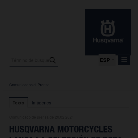
ESP
Comunicados di Prensa
Comunicados di Prensa
Media
Texto
Imágenes
Fotos
Comunicado de prensa de 20.02.2024
La empresa
HUSQVARNA MOTORCYCLES
Contacto