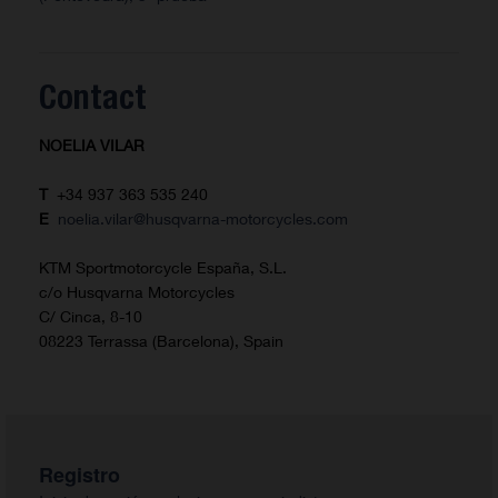
Contact
NOELIA VILAR
T
+34 937 363 535 240
E
noelia.vilar@husqvarna-motorcycles.com
KTM Sportmotorcycle España, S.L.
c/o Husqvarna Motorcycles
C/ Cinca, 8-10
08223 Terrassa (Barcelona), Spain
Registro