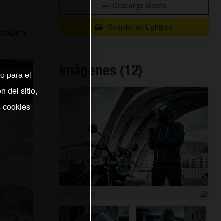
Descarga directa
Guardar en Lightbox
OTAJE Y
Imágenes (12)
o para el
 del sitio,
s cookies
3 999 x 2 666