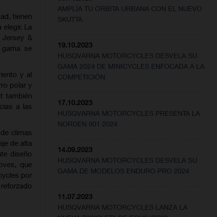
AMPLÍA TU ÓRBITA URBANA CON EL NUEVO
ad, tienen
SKUTTA
elegir. La
c Jersey &
19.10.2023
a gama se
HUSQVARNA MOTORCYCLES DESVELA SU
GAMA 2024 DE MINICYCLES ENFOCADA A LA
iento y al
COMPETICIÓN
rro polar y
et también
17.10.2023
cias a las
HUSQVARNA MOTORCYCLES PRESENTA LA
NORDEN 901 2024
 de climas
aje de alta
14.09.2023
nte diseño
HUSQVARNA MOTORCYCLES DESVELA SU
oves, que
GAMA DE MODELOS ENDURO PRO 2024
cycles por
 reforzado
11.07.2023
HUSQVARNA MOTORCYCLES LANZA LA