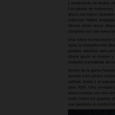
y rendimiento sin límites, 
Los pilotos de motocross, d
ahora una mayor variedad d
colección Railed ampliada
Gloves están ahora dispo
completa con una nueva lín
Una nueva incorporación pa
agua, la chaqueta está dise
paneles elásticos para pr
ofrece ajuste en brazos y 
múltiples cremalleras de ven
Dentro de la gama Function
permite a los pilotos vesti
calidad, botas y el popul
para 2024. Otra novedad 
ahora cuentan con una ver
Leatt, todos los guantes o
que garantiza un control tota