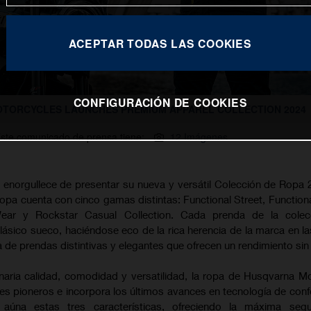
ACEPTAR TODAS LAS COOKIES
CONFIGURACIÓN DE COOKIES
TORCYCLES LAUNCHES PREMIUM APPAREL COLLECTION 2024
ste comunicado de prensa tiene:
12 Imágenes
enorgullece de presentar su nueva y versátil Colección de Ropa 
ropa cuenta con cinco gamas distintas: Functional Street, Functiona
Wear y Rockstar Casual Collection. Cada prenda de la colec
clásico sueco, haciéndose eco de la rica herencia de la marca en la
ea de prendas distintivas y elegantes que ofrecen un rendimiento sin 
naria calidad, comodidad y versatilidad, la ropa de Husqvarna M
les pioneros e incorpora los últimos avances en tecnología de conf
aúna estas tres características, ofreciendo la máxima segu