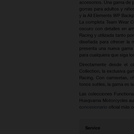
accesorios. Una gama de p
gorras para adultos y niñ
y la All Elements WP Back
La completa Team Wear Col
oscuro con detalles en am
Racing y utilizada tanto po
diseñada para ofrecer la
presenta una nueva gama d
para cualquiera que siga l
Directamente desde el ci
Collection, la exclusiva 
Racing. Con camisetas, ch
tonos sutiles, la gama es l
Las colecciones Functiona
Husqvarna Motorcycles auto
c
oncesionario
oficial más 
Service