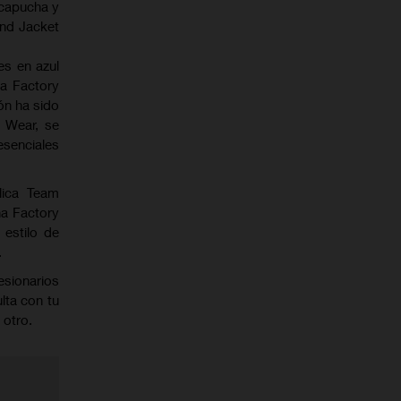
 capucha y
ind Jacket
es en azul
na Factory
ón ha sido
 Wear, se
esenciales
lica Team
na Factory
 estilo de
.
esionarios
lta con tu
 otro.