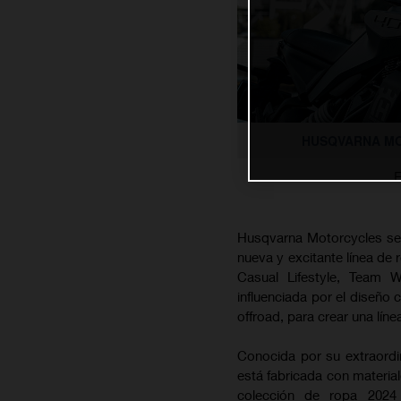
HUSQVARNA MO
E
Husqvarna Motorcycles se 
nueva y excitante línea de 
Casual Lifestyle, Team 
influenciada por el diseño 
offroad, para crear una lín
Conocida por su extraordi
está fabricada con materia
colección de ropa 2024 