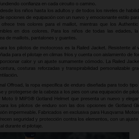
infundiendo confianza en cada circuito o camino.
esde los niños hasta los adultos y de todos los niveles de habilid
e opciones de equipación con un nuevo y emocionante estilo para 
 ofrece tres colores para el maillot, mientras que los Authenti
nibles en dos colores. Para los niños de todas las edades, l
ea de maillots, pantalones y guantes.
ra los pilotos de motocross es la Railed Jacket. Resistente al v
ñada para el pilotaje en climas fríos y cuenta con aislamiento de fo
oporcionar calor y un ajuste sumamente cómodo. La Railed Jack
cintura, costuras reforzadas y transpirabilidad personalizable gra
tilación.
al Offroad, la ropa específica de enduro diseñada para todo tipo
rse y protegerse de la cabeza a los pies con una equipación de pilot
ar Moto 9 MIPS®️ Gotland Helmet que presenta un nuevo y elega
para los pilotos de enduro son las dos opciones de Gotland Gl
sión impermeable. Fabricados en exclusiva para Husqvarna Motor
frecen seguridad y protección contra los elementos, con un ajuste
l durante el pilotaje.