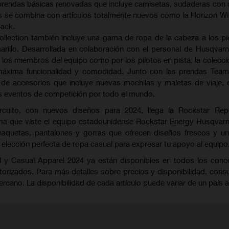
rendas básicas renovadas que incluye camisetas, sudaderas con
os se combina con artículos totalmente nuevos como la Horizon W
pack.
lection también incluye una gama de ropa de la cabeza a los pi
arillo. Desarrollada en colaboración con el personal de Husqvar
r los miembros del equipo como por los pilotos en pista, la colecci
 máxima funcionalidad y comodidad. Junto con las prendas Team
e accesorios que incluye nuevas mochilas y maletas de viaje, 
os eventos de competición por todo el mundo.
rcuito, con nuevos diseños para 2024, llega la Rockstar Rep
gama que viste el equipo estadounidense Rockstar Energy Husqvar
aquetas, pantalones y gorras que ofrecen diseños frescos y un
a elección perfecta de ropa casual para expresar tu apoyo al equipo
l y Casual Apparel 2024 ya están disponibles en todos los conc
rizados. Para más detalles sobre precios y disponibilidad, consu
cercano. La disponibilidad de cada artículo puede variar de un país a