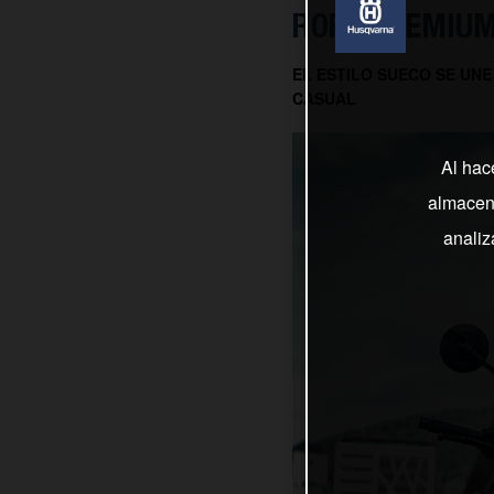
ROPA PREMIUM
EL ESTILO SUECO SE UNE
CASUAL
Al hac
almacena
analiz