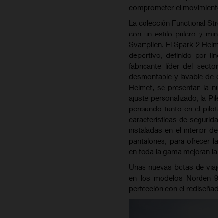
comprometer el movimiento n
La colección Functional S
con un estilo pulcro y min
Svartpilen. El Spark 2 Helm
deportivo, definido por l
fabricante líder del sect
desmontable y lavable de 
Helmet, se presentan la nu
ajuste personalizado, la P
pensando tanto en el pilo
características de seguri
instaladas en el interior 
pantalones, para ofrecer l
en toda la gama mejoran la 
Unas nuevas botas de viaj
en los modelos Norden 9
perfección con el redise