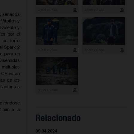
3 999 x 2 666
3 999 x 2 666
 diseñados
Vitpilen y
ivalente y
les por el
, un forro
el Spark 2
3 999 x 2 666
3 999 x 2 666
le para un
 Diseñadas
 múltiples
0 CE están
las de los
flectantes
3 999 x 2 666
spirándose
inan a la
Relacionado
09.04.2024