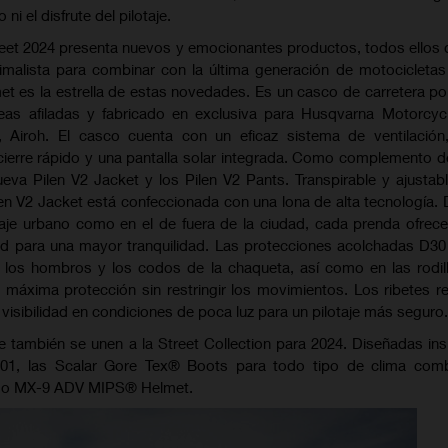
i el disfrute del pilotaje.
treet 2024 presenta nuevos y emocionantes productos, todos ellos
imalista para combinar con la última generación de motocicletas 
et es la estrella de estas novedades. Es un casco de carretera pol
íneas afiladas y fabricado en exclusiva para Husqvarna Motorcyc
or, Airoh. El casco cuenta con un eficaz sistema de ventilación
cierre rápido y una pantalla solar integrada. Como complemento d
eva Pilen V2 Jacket y los Pilen V2 Pants. Transpirable y ajustab
ilen V2 Jacket está confeccionada con una lona de alta tecnología.
taje urbano como en el de fuera de la ciudad, cada prenda ofrece
dad para una mayor tranquilidad. Las protecciones acolchadas D3
de los hombros y los codos de la chaqueta, así como en las rodil
a máxima protección sin restringir los movimientos. Los ribetes re
visibilidad en condiciones de poca luz para un pilotaje más seguro.
e también se unen a la Street Collection para 2024. Diseñadas in
01, las Scalar Gore Tex® Boots para todo tipo de clima comb
ñado MX-9 ADV MIPS® Helmet.