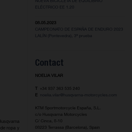
NUEVA BICICLETA DE EQUILIBRIO
ELÉCTRICO EE 1.20
08.05.2023
CAMPEONATO DE ESPAÑA DE ENDURO 2023
LALÍN (Pontevedra), 3ª prueba
Contact
NOELIA VILAR
T
+34 937 363 535 240
E
noelia.vilar@husqvarna-motorcycles.com
KTM Sportmotorcycle España, S.L.
c/o Husqvarna Motorcycles
C/ Cinca, 8-10
 Husqvarna
08223 Terrassa (Barcelona), Spain
 de ropa y