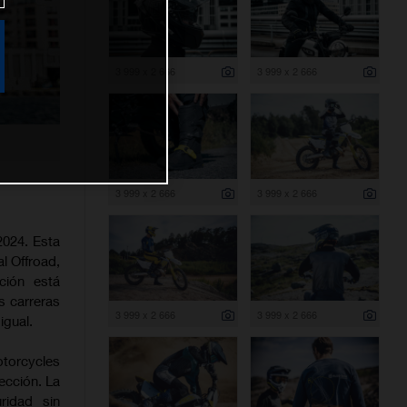
3 999 x 2 666
3 999 x 2 666
3 999 x 2 666
3 999 x 2 666
2024. Esta
l Offroad,
ción está
s carreras
3 999 x 2 666
3 999 x 2 666
igual.
otorcycles
ección. La
ridad sin