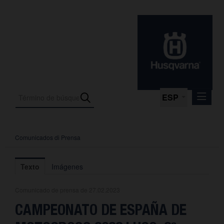
ESP
Comunicados di Prensa
Comunicados di Prensa
Media
Texto
Imágenes
Fotos
Comunicado de prensa de 27.02.2023
La empresa
CAMPEONATO DE ESPAÑA DE
Contacto