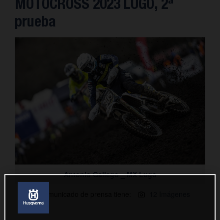
MOTOCROSS 2023 LUGO, 2ª
prueba
Antonio Gallego _ MX Lugo
Este comunicado de prensa tiene:
12 Imágenes