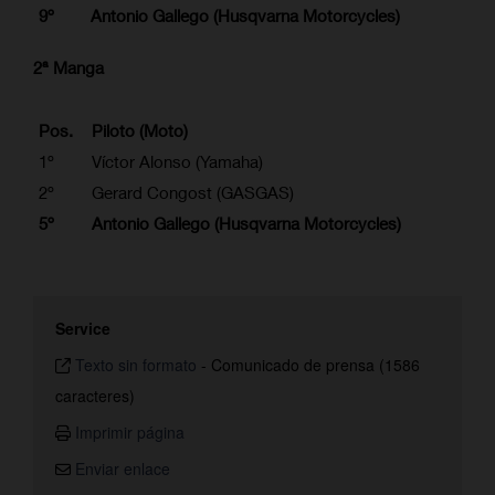
9º
Antonio Gallego (Husqvarna Motorcycles)
2ª Manga
Pos.
Piloto (Moto)
1º
Víctor Alonso (Yamaha)
2º
Gerard Congost (GASGAS)
5º
Antonio Gallego (Husqvarna Motorcycles)
Service
Texto sin formato
-
Comunicado de prensa (1586
caracteres)
Imprimir página
Enviar enlace