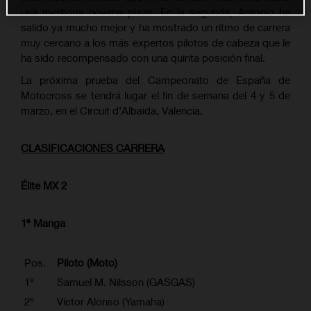
una meritoria novena plaza. En la segunda, Antonio ha
salido ya mucho mejor y ha mostrado un ritmo de carrera
muy cercano a los más expertos pilotos de cabeza que le
ha sido recompensado con una quinta posición final.
La próxima prueba del Campeonato de España de
Motocross se tendrá lugar el fin de semana del 4 y 5 de
marzo, en el Circuit d’Albaida, Valencia.
CLASIFICACIONES CARRERA
Élite MX 2
1ª Manga
Pos.
Piloto (Moto)
1º
Samuel M. Nilsson (GASGAS)
2º
Víctor Alonso (Yamaha)